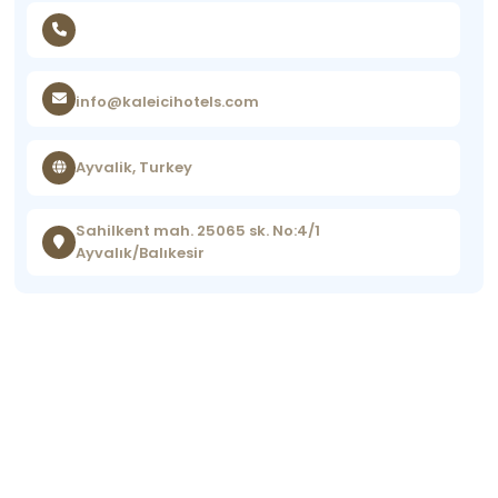
info@kaleicihotels.com
Ayvalik, Turkey
Sahilkent mah. 25065 sk. No:4/1
Ayvalık/Balıkesir