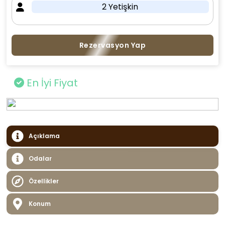
2 Yetişkin
Rezervasyon Yap
En İyi Fiyat
Açıklama
Odalar
Özellikler
Konum