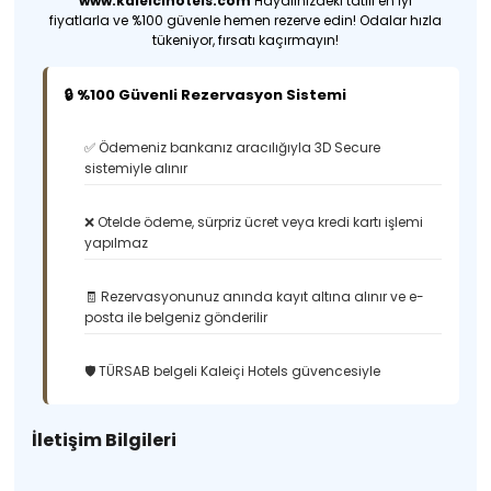
www.kaleicihotels.com
Hayalinizdeki tatili en iyi
fiyatlarla ve %100 güvenle hemen rezerve edin! Odalar hızla
tükeniyor, fırsatı kaçırmayın!
🔒 %100 Güvenli Rezervasyon Sistemi
✅ Ödemeniz bankanız aracılığıyla 3D Secure
sistemiyle alınır
❌ Otelde ödeme, sürpriz ücret veya kredi kartı işlemi
yapılmaz
🧾 Rezervasyonunuz anında kayıt altına alınır ve e-
posta ile belgeniz gönderilir
🛡️ TÜRSAB belgeli Kaleiçi Hotels güvencesiyle
İletişim Bilgileri