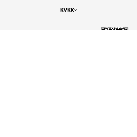
KVKK
Bizi Takip Edin
Copyright 2026
ElektraWeb
Topaze Turizm Seyahat Acentası Belge No: 2383