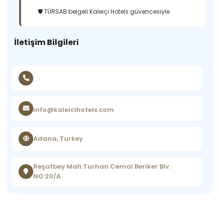
🛡️ TÜRSAB belgeli Kaleiçi Hotels güvencesiyle
İletişim Bilgileri
info@kaleicihotels.com
Adana, Turkey
Reşatbey Mah.Turhan Cemal Beriker Blv.
NO:20/A