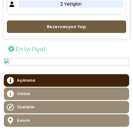
2 Yetişkin
Rezervasyon Yap
En İyi Fiyat
Açıklama
Odalar
Özellikler
Konum