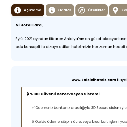
Açıklama
Odalar
Özellikler
Ko
Ni Hotel Lara,
Eylül 2021 ayından itibaren Antalya’nın en güzel lokasyonları
oda konsepti ile dizayn edilen hotelimizin her zaman hedefi v
www.kaleicihotels.com
Hayali
🔒 %100 Güvenli Rezervasyon Sistemi
✅ Ödemeniz bankanız aracılığıyla 3D Secure sistemiyle 
❌ Otelde ödeme, sürpriz ücret veya kredi kartı işlemi ya