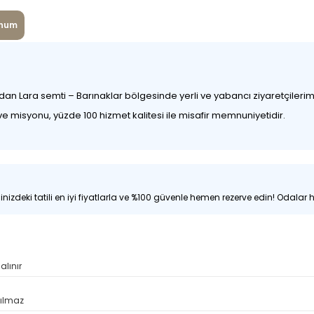
num
ndan Lara semti – Barınaklar bölgesinde yerli ve yabancı ziyaretçileri
e misyonu, yüzde 100 hizmet kalitesi ile misafir memnuniyetidir.
nizdeki tatili en iyi fiyatlarla ve %100 güvenle hemen rezerve edin! Odalar hı
alınır
pılmaz