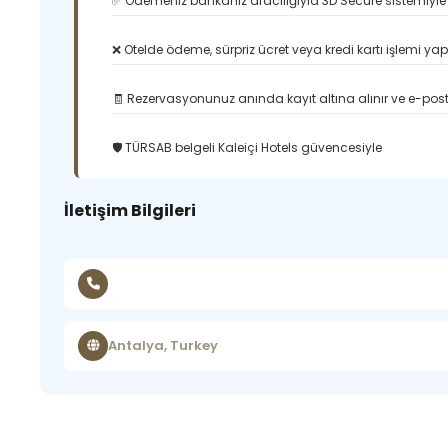
✅ Ödemeniz bankanız aracılığıyla 3D Secure sistemiyle 
❌ Otelde ödeme, sürpriz ücret veya kredi kartı işlemi ya
🧾 Rezervasyonunuz anında kayıt altına alınır ve e-posta
🛡️ TÜRSAB belgeli Kaleiçi Hotels güvencesiyle
İletişim Bilgileri
Antalya, Turkey