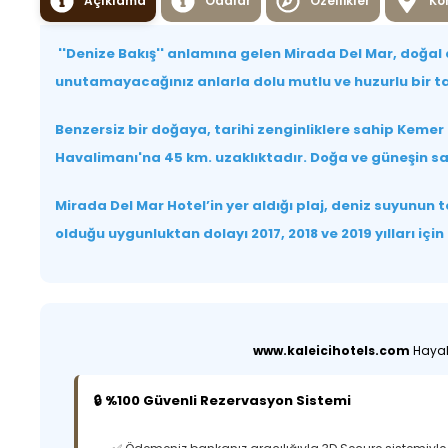
Açıklama
Odalar
Özellikler
Ko
''Denize Bakış'' anlamına gelen Mirada Del Mar, doğal a
unutamayacağınız anlarla dolu mutlu ve huzurlu bir t
Benzersiz bir doğaya, tarihi zenginliklere sahip Kemer 
Havalimanı'na 45 km. uzaklıktadır. Doğa ve güneşin sak
Mirada Del Mar Hotel’in yer aldığı plaj, deniz suyunun 
olduğu uygunluktan dolayı 2017, 2018 ve 2019 yılları 
www.kaleicihotels.com
Hayali
🔒 %100 Güvenli Rezervasyon Sistemi