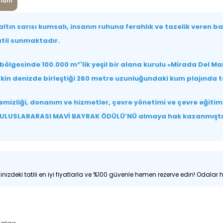
num
ltın sarısı kumsalı, insanın ruhuna ferahlık ve tazelik veren b
atil sunmaktadır.
bölgesinde 100.000 m²'lik yeşil bir alana kurulu «Mirada Del M
in denizde birleştiği 260 metre uzunluğundaki kum plajında tat
temizliği, donanım ve hizmetler, çevre yönetimi ve çevre eğiti
için ULUSLARARASI MAVİ BAYRAK ÖDÜLÜ’NÜ almaya hak kazanmıştı
nizdeki tatili en iyi fiyatlarla ve %100 güvenle hemen rezerve edin! Odalar hı