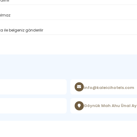
alınır
pılmaz
 ile belgeniz gönderilir
info@kaleicihotels.com
Göynük Mah Ahu Ünal Ay