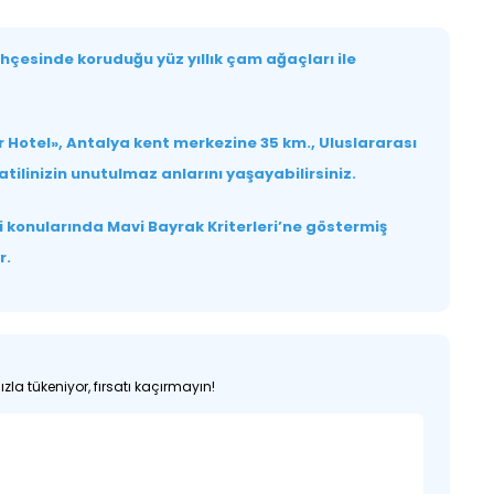
ahçesinde koruduğu yüz yıllık çam ağaçları ile
ar Hotel», Antalya kent merkezine 35 km., Uluslararası
ilinizin unutulmaz anlarını yaşayabilirsiniz.
mi konularında Mavi Bayrak Kriterleri’ne göstermiş
r.
zla tükeniyor, fırsatı kaçırmayın!