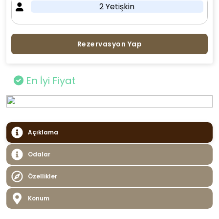
2 Yetişkin
Rezervasyon Yap
En İyi Fiyat
Açıklama
Odalar
Özellikler
Konum