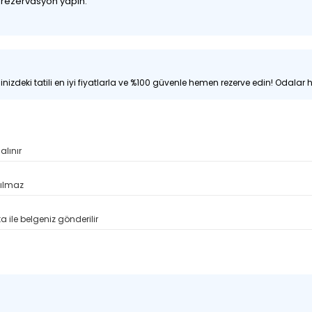
z rezervasyon yapın.
nizdeki tatili en iyi fiyatlarla ve %100 güvenle hemen rezerve edin! Odalar hı
alınır
pılmaz
 ile belgeniz gönderilir