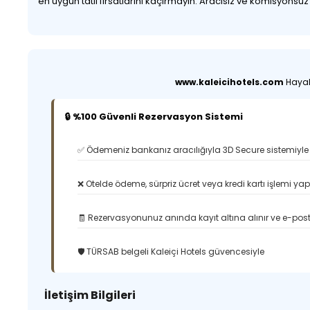
en uygun tatil fırsatlarını kaçırmayın. Aracısız ve komisyonsu
www.kaleicihotels.com
Hayali
🔒 %100 Güvenli Rezervasyon Sistemi
✅ Ödemeniz bankanız aracılığıyla 3D Secure sistemiyle 
❌ Otelde ödeme, sürpriz ücret veya kredi kartı işlemi ya
🧾 Rezervasyonunuz anında kayıt altına alınır ve e-posta
🛡️ TÜRSAB belgeli Kaleiçi Hotels güvencesiyle
İletişim Bilgileri