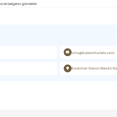
 ile belgeniz gönderilir
info@kaleicihotels.com
Kadınlar Denizi Mevkii N