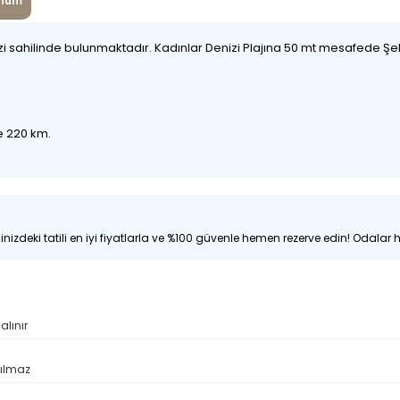
num
zi sahilinde bulunmaktadır. Kadınlar Denizi Plajına 50 mt mesafede Ş
le 220 km.
nizdeki tatili en iyi fiyatlarla ve %100 güvenle hemen rezerve edin! Odalar hı
alınır
pılmaz