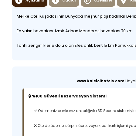
Açıklama
Odalar
Özellikler
Ko
Melike Otel Kuşadası’nın Dünyaca meşhur plajı Kadınlar Deni
En yakın havaalanı İzmir Adnan Menderes havaalanı 70 km.
Tarihi zenginliklerle dolu olan Efes antik kent 15 km Pamukka
www.kaleicihotels.com
Hayali
🔒 %100 Güvenli Rezervasyon Sistemi
✅ Ödemeniz bankanız aracılığıyla 3D Secure sistemiyle 
❌ Otelde ödeme, sürpriz ücret veya kredi kartı işlemi ya