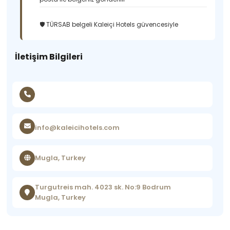
🛡️ TÜRSAB belgeli Kaleiçi Hotels güvencesiyle
İletişim Bilgileri
info@kaleicihotels.com
Mugla, Turkey
Turgutreis mah. 4023 sk. No:9 Bodrum
Mugla, Turkey