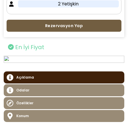
2 Yetişkin
Rezervasyon Yap
En İyi Fiyat
Açıklama
Odalar
Özellikler
Konum