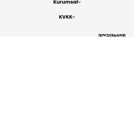
Kurumsal
KVKK
Bizi Takip Edin
Copyright 2026
ElektraWeb
Topaze Turizm Seyahat Acentası Belge No: 2383