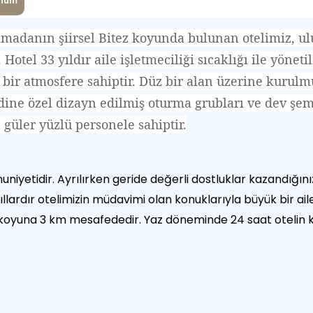
num
rımadanın şiirsel Bitez koyunda bulunan otelimiz, 
Hotel 33 yıldır aile işletmeciliği sıcaklığı ile yöne
bir atmosfere sahiptir. Düz bir alan üzerine kurulmu
ndine özel dizayn edilmiş oturma grubları ve dev şems
güler yüzlü personele sahiptir.
yetidir. Ayrılırken geride değerli dostluklar kazandığınız a
llardır otelimizin müdavimi olan konuklarıyla büyük bir ai
yuna 3 km mesafededir. Yaz döneminde 24 saat otelin k