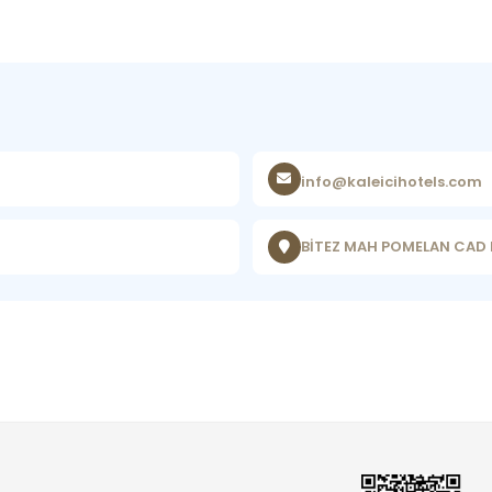
info@kaleicihotels.com
BİTEZ MAH POMELAN CAD