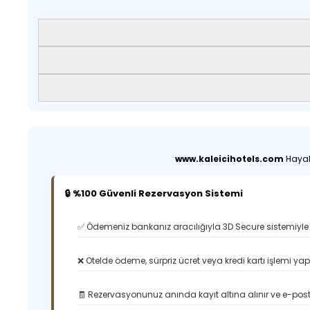
www.kaleicihotels.com
Hayali
🔒 %100 Güvenli Rezervasyon Sistemi
✅ Ödemeniz bankanız aracılığıyla 3D Secure sistemiyle 
❌ Otelde ödeme, sürpriz ücret veya kredi kartı işlemi ya
🧾 Rezervasyonunuz anında kayıt altına alınır ve e-posta