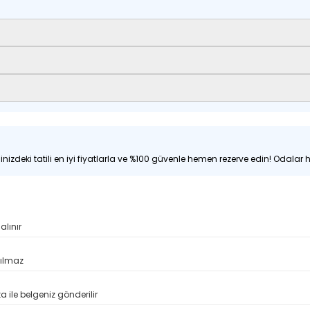
nizdeki tatili en iyi fiyatlarla ve %100 güvenle hemen rezerve edin! Odalar hı
alınır
pılmaz
 ile belgeniz gönderilir