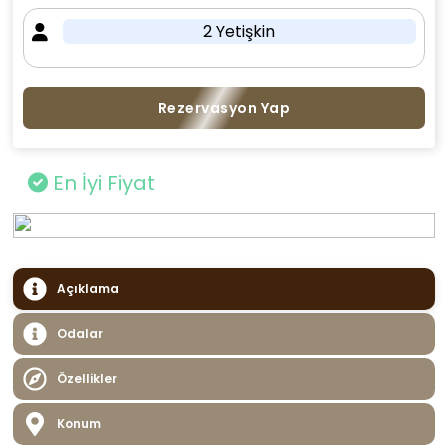
2 Yetişkin
Rezervasyon Yap
En İyi Fiyat
Açıklama
Odalar
Özellikler
Konum