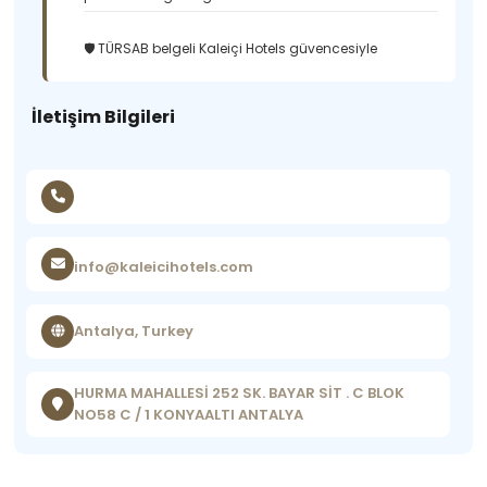
🛡️ TÜRSAB belgeli Kaleiçi Hotels güvencesiyle
İletişim Bilgileri
info@kaleicihotels.com
Antalya, Turkey
HURMA MAHALLESİ 252 SK. BAYAR SİT . C BLOK
NO58 C / 1 KONYAALTI ANTALYA