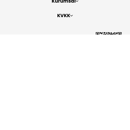
Kurumsal
KVKK
Bizi Takip Edin
Copyright 2026
ElektraWeb
Topaze Turizm Seyahat Acentası Belge No: 2383