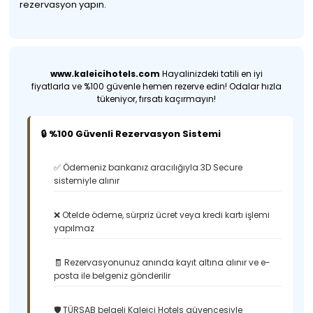
rezervasyon yapın.
www.kaleicihotels.com
Hayalinizdeki tatili en iyi
fiyatlarla ve %100 güvenle hemen rezerve edin! Odalar hızla
tükeniyor, fırsatı kaçırmayın!
🔒 %100 Güvenli Rezervasyon Sistemi
✅ Ödemeniz bankanız aracılığıyla 3D Secure
sistemiyle alınır
❌ Otelde ödeme, sürpriz ücret veya kredi kartı işlemi
yapılmaz
🧾 Rezervasyonunuz anında kayıt altına alınır ve e-
posta ile belgeniz gönderilir
🛡️ TÜRSAB belgeli Kaleiçi Hotels güvencesiyle