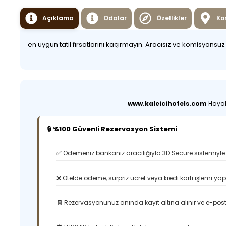
Açıklama
Odalar
Özellikler
Ko
en uygun tatil fırsatlarını kaçırmayın. Aracısız ve komisyonsu
www.kaleicihotels.com
Hayali
🔒 %100 Güvenli Rezervasyon Sistemi
✅ Ödemeniz bankanız aracılığıyla 3D Secure sistemiyle 
❌ Otelde ödeme, sürpriz ücret veya kredi kartı işlemi ya
🧾 Rezervasyonunuz anında kayıt altına alınır ve e-posta