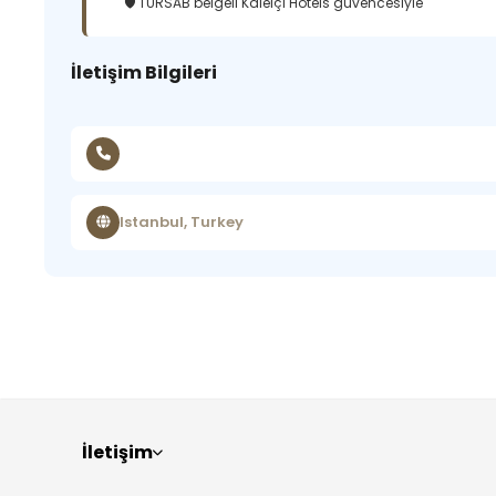
🛡️ TÜRSAB belgeli Kaleiçi Hotels güvencesiyle
İletişim Bilgileri
Istanbul, Turkey
İletişim