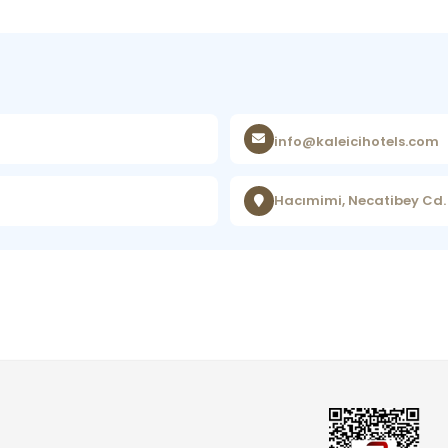
info@kaleicihotels.com
Hacımimi, Necatibey Cd.