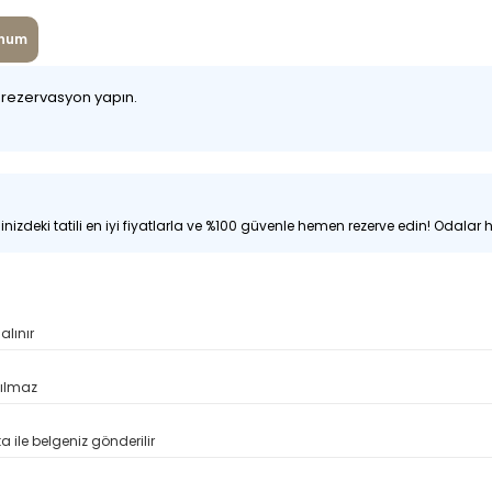
num
z rezervasyon yapın.
nizdeki tatili en iyi fiyatlarla ve %100 güvenle hemen rezerve edin! Odalar hı
alınır
pılmaz
 ile belgeniz gönderilir