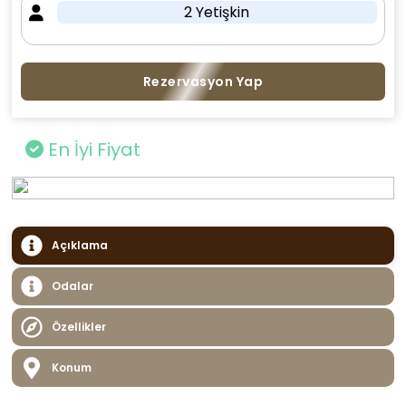
2 Yetişkin
Rezervasyon Yap
En İyi Fiyat
Açıklama
Odalar
Özellikler
Konum