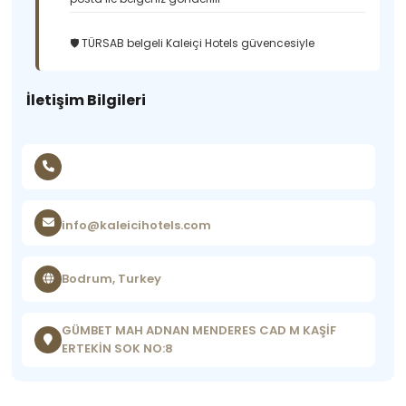
🛡️ TÜRSAB belgeli Kaleiçi Hotels güvencesiyle
İletişim Bilgileri
info@kaleicihotels.com
Bodrum, Turkey
GÜMBET MAH ADNAN MENDERES CAD M KAŞİF
ERTEKİN SOK NO:8