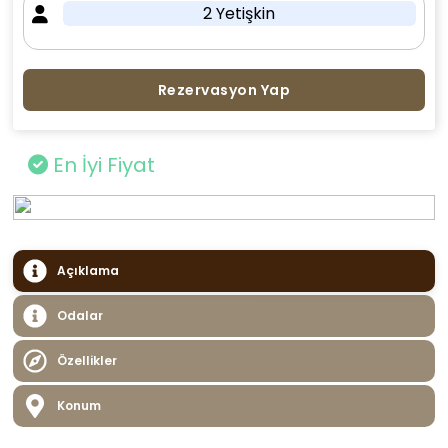
2 Yetişkin
Rezervasyon Yap
En İyi Fiyat
Açıklama
Odalar
Özellikler
Konum