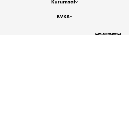
Kurumsal
KVKK
Bizi Takip Edin
Copyright 2026
ElektraWeb
Topaze Turizm Seyahat Acentası Belge No: 2383