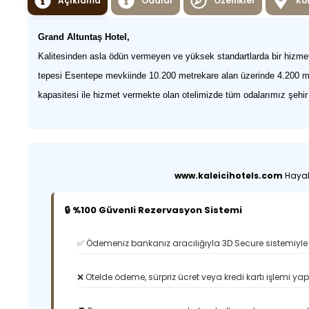
Açıklama
Odalar
Özellikler
Ko
Grand Altuntaş Hotel,
Kalitesinden asla ödün vermeyen ve yüksek standartlarda bir hizmete
tepesi Esentepe mevkiinde 10.200 metrekare alan üzerinde 4.200 metr
kapasitesi ile hizmet vermekte olan otelimizde tüm odalarımız şehi
www.kaleicihotels.com
Hayali
🔒 %100 Güvenli Rezervasyon Sistemi
✅ Ödemeniz bankanız aracılığıyla 3D Secure sistemiyle 
❌ Otelde ödeme, sürpriz ücret veya kredi kartı işlemi ya