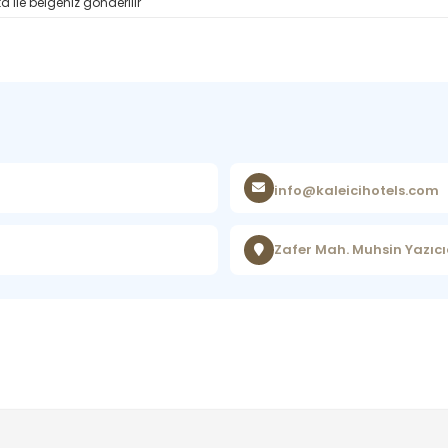
 ile belgeniz gönderilir
info@kaleicihotels.com
Zafer Mah. Muhsin Yazıcıo