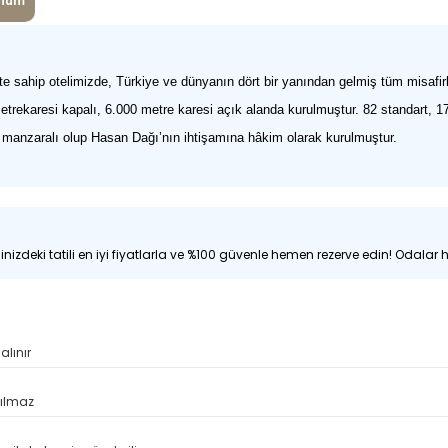
num
 sahip otelimizde, Türkiye ve dünyanın dört bir yanından gelmiş tüm misafirler
ekaresi kapalı, 6.000 metre karesi açık alanda kurulmuştur. 82 standart, 17 
r manzaralı olup Hasan Dağı’nın ihtişamına hâkim olarak kurulmuştur.
nizdeki tatili en iyi fiyatlarla ve %100 güvenle hemen rezerve edin! Odalar hı
alınır
pılmaz