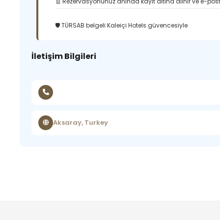
🧾 Rezervasyonunuz anında kayıt altına alınır ve e-posta
🛡️ TÜRSAB belgeli Kaleiçi Hotels güvencesiyle
İletişim Bilgileri
Aksaray, Turkey