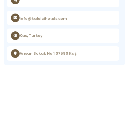
info@kaleicihotels.com
Kas, Turkey
Arısan Sokak No.1 07580 Kaş