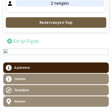
2 Yetişkin
Rezervasyon Yap
En İyi Fiyat
Açıklama
Odalar
Özellikler
Konum