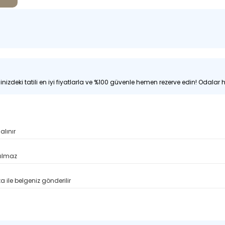
nizdeki tatili en iyi fiyatlarla ve %100 güvenle hemen rezerve edin! Odalar hı
alınır
pılmaz
 ile belgeniz gönderilir