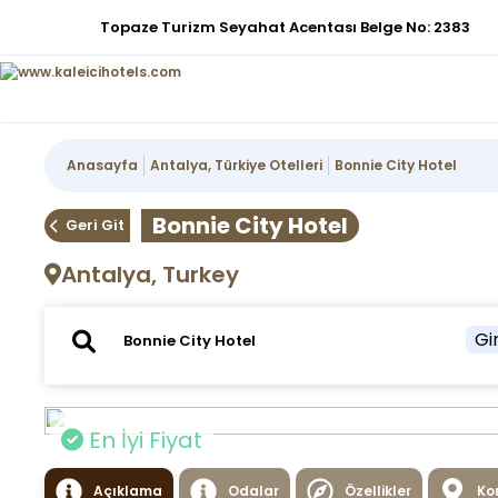
Topaze Turizm Seyahat Acentası Belge No: 2383
Anasayfa
Antalya, Türkiye Otelleri
Bonnie City Hotel
Bonnie City Hotel
Geri Git
Antalya, Turkey
Gir
En İyi Fiyat
Açıklama
Odalar
Özellikler
Ko