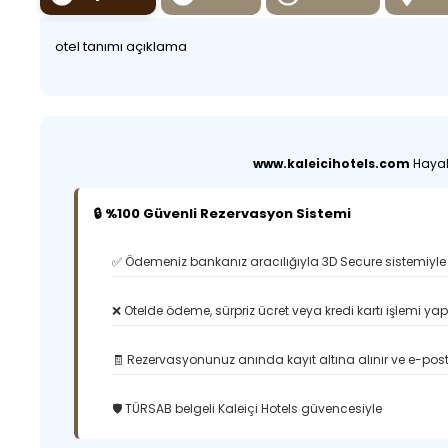
otel tanımı açıklama
www.kaleicihotels.com
Hayali
🔒 %100 Güvenli Rezervasyon Sistemi
✅ Ödemeniz bankanız aracılığıyla 3D Secure sistemiyle 
❌ Otelde ödeme, sürpriz ücret veya kredi kartı işlemi ya
🧾 Rezervasyonunuz anında kayıt altına alınır ve e-posta
🛡️ TÜRSAB belgeli Kaleiçi Hotels güvencesiyle