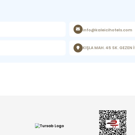
info@kaleicihotels.com
KIŞLA MAH. 45 SK. GEZEN