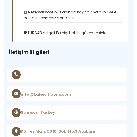
🧾 Rezervasyonunuz anında kayıt altına alınır ve e-
posta ile belgeniz gönderilir
🛡️ TÜRSAB belgeli Kaleiçi Hotels güvencesiyle
İletişim Bilgileri
info@kaleicihotels.com
Samsun, Turkey
Körfez Mah. 5010. Sok. No:3 Atakum