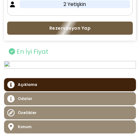
2 Yetişkin
Rezervasyon Yap
En İyi Fiyat
Açıklama
Odalar
Özellikler
Konum