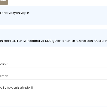
num
z rezervasyon yapın.
nizdeki tatili en iyi fiyatlarla ve %100 güvenle hemen rezerve edin! Odalar hı
alınır
pılmaz
 ile belgeniz gönderilir