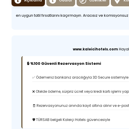
Açıklama
Odalar
Özellikler
Ko
en uygun tatil fırsatlarını kaçırmayın. Aracısız ve komisyonsu
www.kaleicihotels.com
Hayali
🔒 %100 Güvenli Rezervasyon Sistemi
✅ Ödemeniz bankanız aracılığıyla 3D Secure sistemiyle 
❌ Otelde ödeme, sürpriz ücret veya kredi kartı işlemi ya
🧾 Rezervasyonunuz anında kayıt altına alınır ve e-posta
🛡️ TÜRSAB belgeli Kaleiçi Hotels güvencesiyle