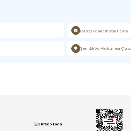
info@kaleicihotels.com
Şenlikköy Mahallesi Çata