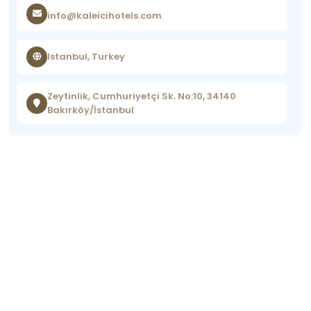
info@kaleicihotels.com
Istanbul, Turkey
Zeytinlik, Cumhuriyetçi Sk. No:10, 34140
Bakırköy/İstanbul