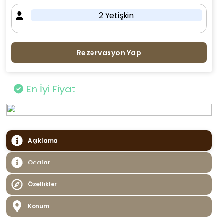
2 Yetişkin
Rezervasyon Yap
En İyi Fiyat
Açıklama
Odalar
Özellikler
Konum