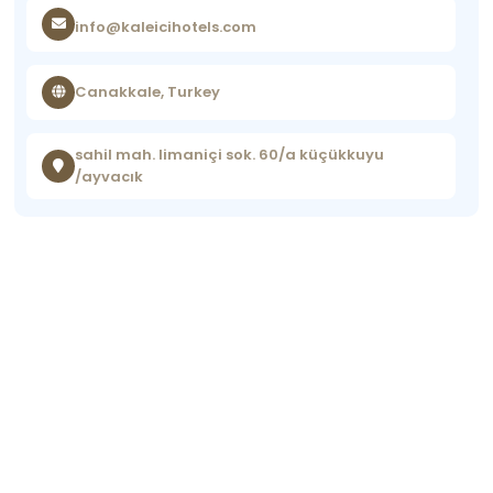
info@kaleicihotels.com
Canakkale, Turkey
sahil mah. limaniçi sok. 60/a küçükkuyu
/ayvacık