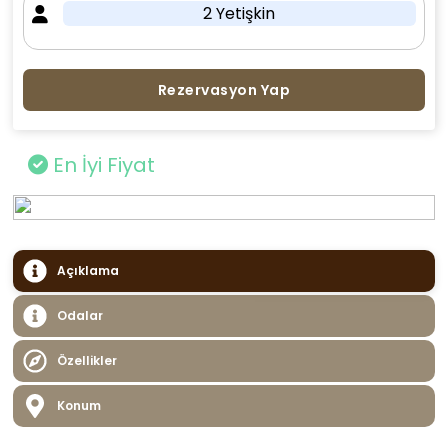
2 Yetişkin
Rezervasyon Yap
En İyi Fiyat
Açıklama
Odalar
Özellikler
Konum