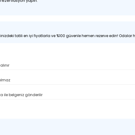
z rezervasyon yapın.
nizdeki tatili en iyi fiyatlarla ve %100 güvenle hemen rezerve edin! Odalar hı
alınır
pılmaz
 ile belgeniz gönderilir