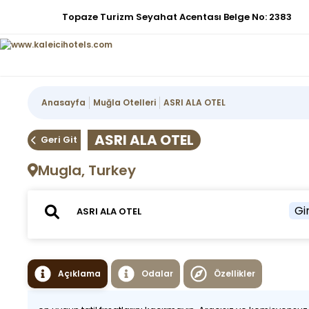
Topaze Turizm Seyahat Acentası Belge No: 2383
Anasayfa
Muğla Otelleri
ASRI ALA OTEL
ASRI ALA OTEL
Geri Git
Mugla, Turkey
Gir
Açıklama
Odalar
Özellikler