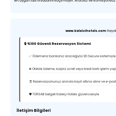
en uygun tatil fırsatlarını kaçırmayın. Aracısız ve komisyonsu
www.kaleicihotels.com
Hayali
🔒 %100 Güvenli Rezervasyon Sistemi
✅ Ödemeniz bankanız aracılığıyla 3D Secure sistemiyle 
❌ Otelde ödeme, sürpriz ücret veya kredi kartı işlemi ya
🧾 Rezervasyonunuz anında kayıt altına alınır ve e-posta
🛡️ TÜRSAB belgeli Kaleiçi Hotels güvencesiyle
İletişim Bilgileri