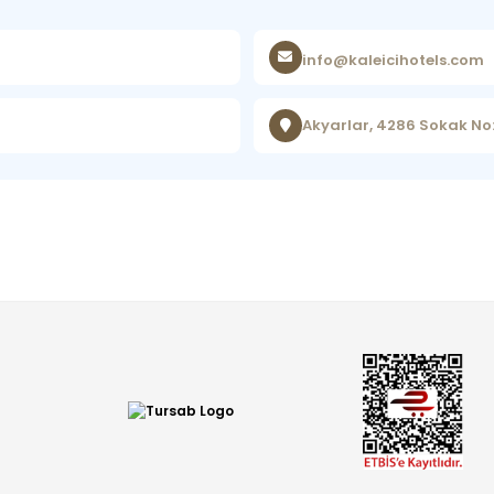
info@kaleicihotels.com
Akyarlar, 4286 Sokak N