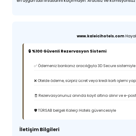
en uygun tatil fırsatlarını kaçırmayın. Aracısız ve komisyonsu
www.kaleicihotels.com
Hayali
🔒 %100 Güvenli Rezervasyon Sistemi
✅ Ödemeniz bankanız aracılığıyla 3D Secure sistemiyle 
❌ Otelde ödeme, sürpriz ücret veya kredi kartı işlemi ya
🧾 Rezervasyonunuz anında kayıt altına alınır ve e-posta
🛡️ TÜRSAB belgeli Kaleiçi Hotels güvencesiyle
İletişim Bilgileri