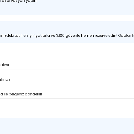
z rezervasyon yapın.
nizdeki tatili en iyi fiyatlarla ve %100 güvenle hemen rezerve edin! Odalar hı
alınır
pılmaz
 ile belgeniz gönderilir