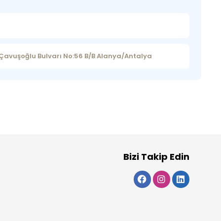
t Çavuşoğlu Bulvarı No:56 B/B Alanya/Antalya
Bizi Takip Edin