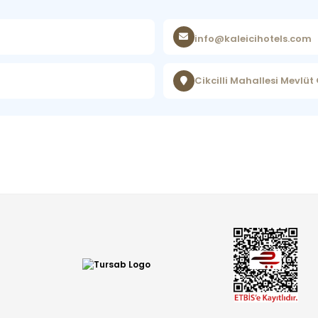
info@kaleicihotels.com
Cikcilli Mahallesi Mevlü