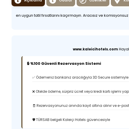
Açıklama
Odalar
Özellikler
Ko
en uygun tatil fırsatlarını kaçırmayın. Aracısız ve komisyonsu
www.kaleicihotels.com
Hayali
🔒 %100 Güvenli Rezervasyon Sistemi
✅ Ödemeniz bankanız aracılığıyla 3D Secure sistemiyle 
❌ Otelde ödeme, sürpriz ücret veya kredi kartı işlemi ya
🧾 Rezervasyonunuz anında kayıt altına alınır ve e-posta
🛡️ TÜRSAB belgeli Kaleiçi Hotels güvencesiyle