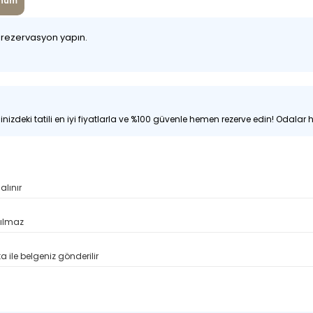
num
z rezervasyon yapın.
nizdeki tatili en iyi fiyatlarla ve %100 güvenle hemen rezerve edin! Odalar hı
alınır
pılmaz
 ile belgeniz gönderilir