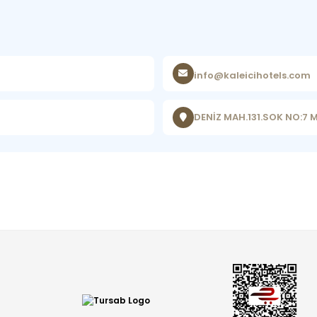
info@kaleicihotels.com
DENİZ MAH.131.SOK NO:7