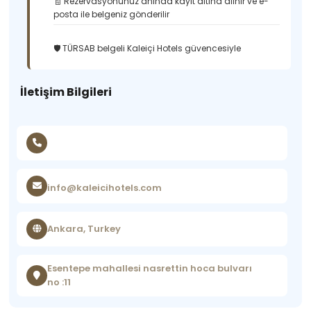
🧾 Rezervasyonunuz anında kayıt altına alınır ve e-
posta ile belgeniz gönderilir
🛡️ TÜRSAB belgeli Kaleiçi Hotels güvencesiyle
İletişim Bilgileri
info@kaleicihotels.com
Ankara, Turkey
Esentepe mahallesi nasrettin hoca bulvarı
no :11