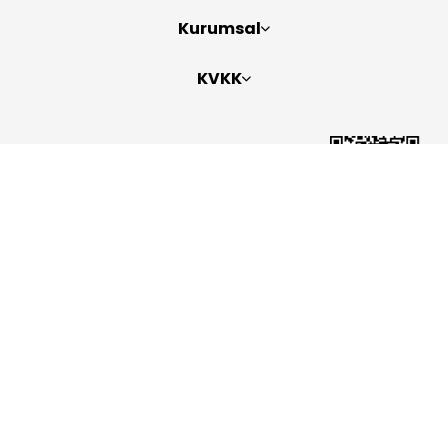
Kurumsal
KVKK
Bizi Takip Edin
Copyright 2026
ElektraWeb